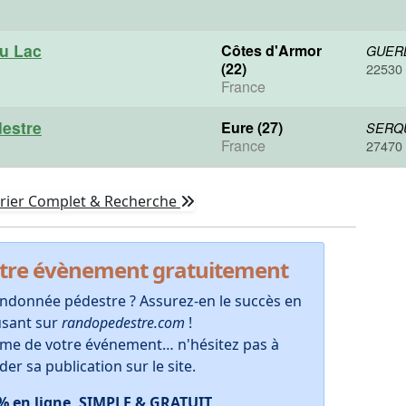
u Lac
Côtes d'Armor
GUER
(22)
22530
France
destre
Eure (27)
SERQ
France
27470
rier Complet & Recherche
otre évènement gratuitement
ndonnée pédestre ? Assurez-en le succès en
fusant sur
randopedestre.com
!
orme de votre événement… n'hésitez pas à
r sa publication sur le site.
0% en ligne, SIMPLE & GRATUIT