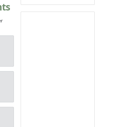
nts
er