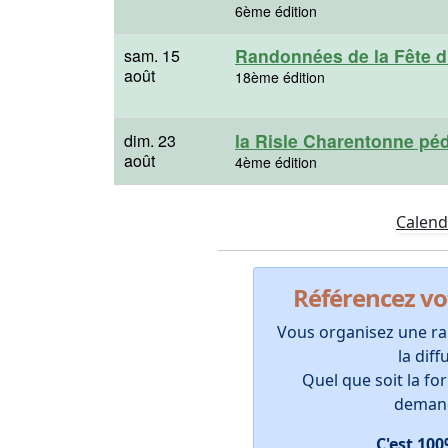
6ème édition
Randonnées de la Fête d
sam. 15
août
18ème édition
la Risle Charentonne pé
dim. 23
août
4ème édition
Calend
Référencez v
Vous organisez une ra
la dif
Quel que soit la f
demande
C'est 10