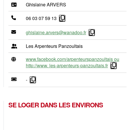
Ghislaine ARVERS
06 03 07 59 13
ghislaine.arvers@wanadoo.fr
Les Arpenteurs Panzoultais
www.facebook.com/arpenteurspanzoultais ou
http://www. les-arpenteurs-panzoultais.fr
-
SE LOGER DANS LES ENVIRONS