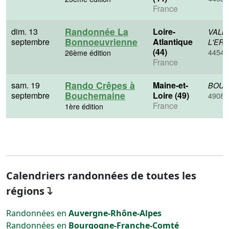
France
Randonnée La
dim. 13
Loire-
VALL
Bonnoeuvrienne
septembre
Atlantique
L'ER
(44)
44540
26ème édition
France
Rando Crêpes à
sam. 19
Maine-et-
BOUC
Bouchemaine
septembre
Loire (49)
49080
France
1ère édition
Calendriers randonnées de toutes les
régions
Randonnées en
Auvergne-Rhône-Alpes
Randonnées en
Bourgogne-Franche-Comté