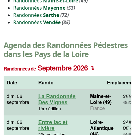
Randonnées
Maine-et-Loire
(49)
Randonnées
Mayenne
(53)
Randonnées
Sarthe
(72)
Randonnées
Vendée
(85)
Agenda des Randonnées Pédestres
dans les Pays de la Loire
Septembre 2026
Randonnées de
Date
Rando
Emplaceme
La Randonnée
dim. 06
Maine-et-
SÈVR
Des Vignes
septembre
Loire (49)
49230
France
1ère édition
Entre lac et
dim. 06
Loire-
SAIN
rivière
septembre
Atlantique
DE-C
(44)
44680
23ème édition