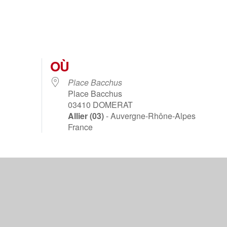
OÙ
Place Bacchus
Place Bacchus
03410
DOMERAT
Allier (03)
- Auvergne-Rhône-Alpes
France
lendrier Google
iCalendar