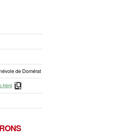
énévole de Domérat
o.html
IRONS