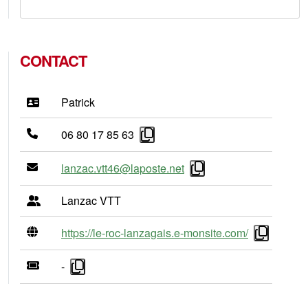
CONTACT
Patrick
06 80 17 85 63
lanzac.vtt46@laposte.net
Lanzac VTT
https://le-roc-lanzagais.e-monsite.com/
-