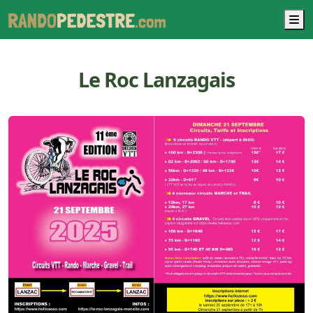
M
Le Roc Lanzagais