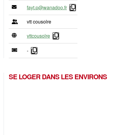
fayt.p@wanadoo.fr
vtt cousolre
vttcousolre
-
SE LOGER DANS LES ENVIRONS