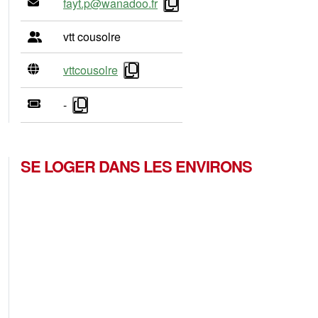
fayt.p@wanadoo.fr
vtt cousolre
vttcousolre
-
SE LOGER DANS LES ENVIRONS