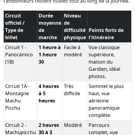
randonneurs restent fluides tout au long de la journée.
Circuit
Durée
Niveau
officiel /
moyenne
de
Type de
de
difficulté
Points forts de
billet
marche
physique
l'itinéraire
Circuit 1 -
1 heure à
Facile à
Vue classique
Panorámico
1 heure
modéré
supérieure,
(1B)
30
maison du
Gardien, idéal
photos.
Circuit 1A -
4 heures
Très
Sommet le plus
Montagne
à 5
difficile
haut, vue
Machu
heures
aérienne
Picchu
panoramique
complète.
Circuit 2 -
2 heures
Modéré
Parcours
Machupicchu
30 à 3
complet, vue