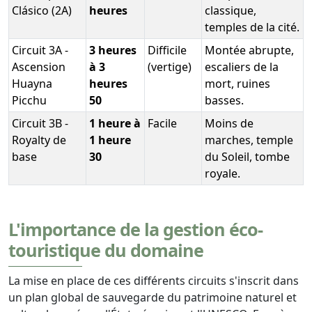
Clásico (2A)
heures
classique,
temples de la cité.
Circuit 3A -
3 heures
Difficile
Montée abrupte,
Ascension
à 3
(vertige)
escaliers de la
Huayna
heures
mort, ruines
Picchu
50
basses.
Circuit 3B -
1 heure à
Facile
Moins de
Royalty de
1 heure
marches, temple
base
30
du Soleil, tombe
royale.
L'importance de la gestion éco-
touristique du domaine
La mise en place de ces différents circuits s'inscrit dans
un plan global de sauvegarde du patrimoine naturel et