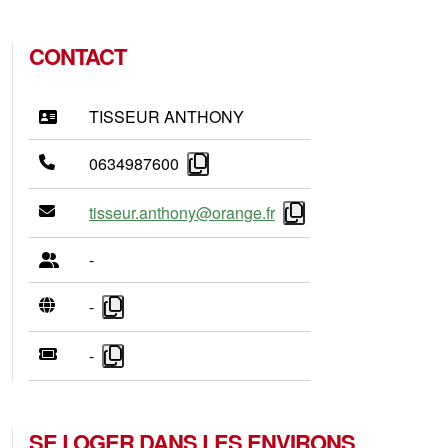
CONTACT
TISSEUR ANTHONY
0634987600
tisseur.anthony@orange.fr
-
-
-
SE LOGER DANS LES ENVIRONS