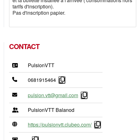
et la buvette installée à l'arrivée ( consommations hors
tarifs d'inscription).
Pas d'inscription papier.
CONTACT
PulsionVTT
0681915464
pulsion.vtt@gmail.com
PulsionVTT Balanod
https://pulsionvtt.clubeo.com/
-